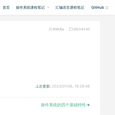
(op
首页
操作系统课程笔记
汇编语言课程笔记
GitHub
Pil0tXia
2023-01-05
上次更新:
2023/01/06, 19:28:46
操作系统的四个基础特性
→