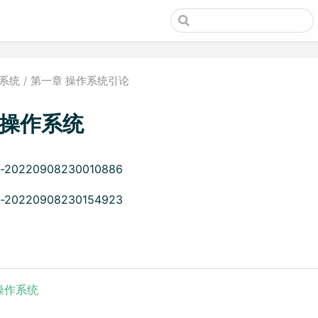
系统
第一章 操作系统引论
操作系统
操作系统